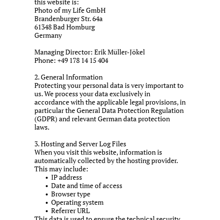
this website is:
Photo of my Life GmbH
Brandenburger Str. 64a
61348 Bad Homburg
Germany
Managing Director: Erik Müller-Jökel
Phone: +49 178 14 15 404
2. General Information
Protecting your personal data is very important to
us. We process your data exclusively in
accordance with the applicable legal provisions, in
particular the General Data Protection Regulation
(GDPR) and relevant German data protection
laws.
3. Hosting and Server Log Files
When you visit this website, information is
automatically collected by the hosting provider.
This may include:
IP address
Date and time of access
Browser type
Operating system
Referrer URL
This data is used to ensure the technical security