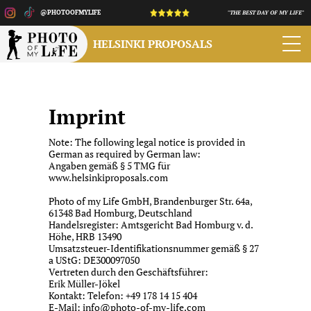
@PHOTOOFMYLIFE
"THE BEST DAY OF MY LIFE"
HELSINKI PROPOSALS
Imprint
Note: The following legal notice is provided in
German as required by German law:
Angaben gemäß § 5 TMG für
www.helsinkiproposals.com
Photo of my Life GmbH, Brandenburger Str. 64a,
61348 Bad Homburg, Deutschland
Handelsregister: Amtsgericht Bad Homburg v. d.
Höhe, HRB 13490
Umsatzsteuer-Identifikationsnummer gemäß § 27
a UStG: DE300097050
Vertreten durch den Geschäftsführer:
Erik Müller-Jökel
Kontakt: Telefon: +49 178 14 15 404
E-Mail: info@photo-of-my-life.com